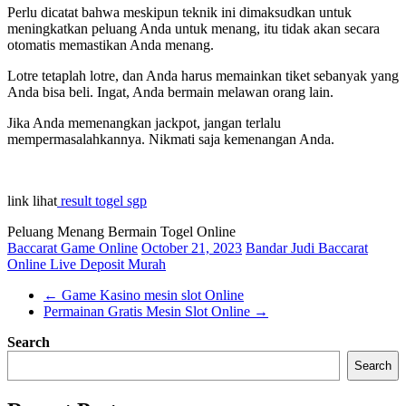
Perlu dicatat bahwa meskipun teknik ini dimaksudkan untuk
meningkatkan peluang Anda untuk menang, itu tidak akan secara
otomatis memastikan Anda menang.
Lotre tetaplah lotre, dan Anda harus memainkan tiket sebanyak yang
Anda bisa beli. Ingat, Anda bermain melawan orang lain.
Jika Anda memenangkan jackpot, jangan terlalu
mempermasalahkannya. Nikmati saja kemenangan Anda.
link lihat
result togel sgp
Peluang Menang Bermain Togel Online
Baccarat Game Online
October 21, 2023
Bandar Judi Baccarat
Online Live Deposit Murah
←
Game Kasino mesin slot Online
Permainan Gratis Mesin Slot Online
→
Search
Search