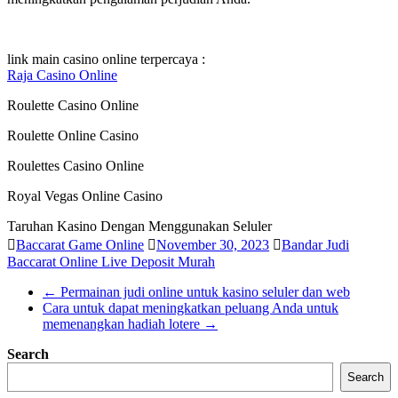
link main casino online terpercaya :
Raja Casino Online
Roulette Casino Online
Roulette Online Casino
Roulettes Casino Online
Royal Vegas Online Casino
Taruhan Kasino Dengan Menggunakan Seluler
Baccarat Game Online
November 30, 2023
Bandar Judi
Baccarat Online Live Deposit Murah
←
Permainan judi online untuk kasino seluler dan web
Cara untuk dapat meningkatkan peluang Anda untuk
memenangkan hadiah lotere
→
Search
Search