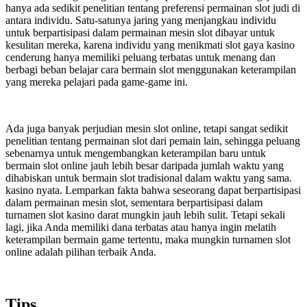
hanya ada sedikit penelitian tentang preferensi permainan slot judi di
antara individu. Satu-satunya jaring yang menjangkau individu
untuk berpartisipasi dalam permainan mesin slot dibayar untuk
kesulitan mereka, karena individu yang menikmati slot gaya kasino
cenderung hanya memiliki peluang terbatas untuk menang dan
berbagi beban belajar cara bermain slot menggunakan keterampilan
yang mereka pelajari pada game-game ini.
Ada juga banyak perjudian mesin slot online, tetapi sangat sedikit
penelitian tentang permainan slot dari pemain lain, sehingga peluang
sebenarnya untuk mengembangkan keterampilan baru untuk
bermain slot online jauh lebih besar daripada jumlah waktu yang
dihabiskan untuk bermain slot tradisional dalam waktu yang sama.
kasino nyata. Lemparkan fakta bahwa seseorang dapat berpartisipasi
dalam permainan mesin slot, sementara berpartisipasi dalam
turnamen slot kasino darat mungkin jauh lebih sulit. Tetapi sekali
lagi, jika Anda memiliki dana terbatas atau hanya ingin melatih
keterampilan bermain game tertentu, maka mungkin turnamen slot
online adalah pilihan terbaik Anda.
Tips