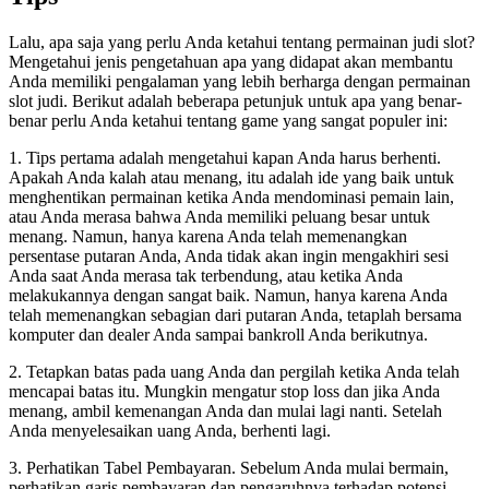
Lalu, apa saja yang perlu Anda ketahui tentang permainan judi slot?
Mengetahui jenis pengetahuan apa yang didapat akan membantu
Anda memiliki pengalaman yang lebih berharga dengan permainan
slot judi. Berikut adalah beberapa petunjuk untuk apa yang benar-
benar perlu Anda ketahui tentang game yang sangat populer ini:
1. Tips pertama adalah mengetahui kapan Anda harus berhenti.
Apakah Anda kalah atau menang, itu adalah ide yang baik untuk
menghentikan permainan ketika Anda mendominasi pemain lain,
atau Anda merasa bahwa Anda memiliki peluang besar untuk
menang. Namun, hanya karena Anda telah memenangkan
persentase putaran Anda, Anda tidak akan ingin mengakhiri sesi
Anda saat Anda merasa tak terbendung, atau ketika Anda
melakukannya dengan sangat baik. Namun, hanya karena Anda
telah memenangkan sebagian dari putaran Anda, tetaplah bersama
komputer dan dealer Anda sampai bankroll Anda berikutnya.
2. Tetapkan batas pada uang Anda dan pergilah ketika Anda telah
mencapai batas itu. Mungkin mengatur stop loss dan jika Anda
menang, ambil kemenangan Anda dan mulai lagi nanti. Setelah
Anda menyelesaikan uang Anda, berhenti lagi.
3. Perhatikan Tabel Pembayaran. Sebelum Anda mulai bermain,
perhatikan garis pembayaran dan pengaruhnya terhadap potensi