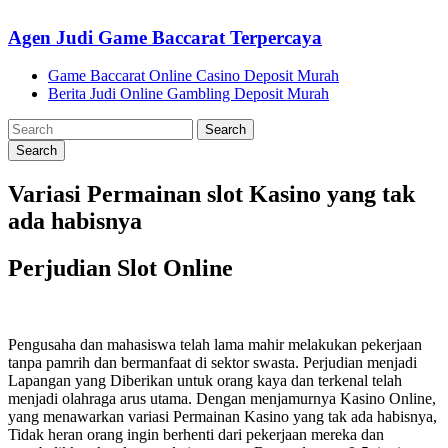
Skip
Agen Judi Game Baccarat Terpercaya
to
content
Game Baccarat Online Casino Deposit Murah
Berita Judi Online Gambling Deposit Murah
Search
Variasi Permainan slot Kasino yang tak
ada habisnya
Perjudian Slot Online
Pengusaha dan mahasiswa telah lama mahir melakukan pekerjaan
tanpa pamrih dan bermanfaat di sektor swasta. Perjudian menjadi
Lapangan yang Diberikan untuk orang kaya dan terkenal telah
menjadi olahraga arus utama. Dengan menjamurnya Kasino Online,
yang menawarkan variasi Permainan Kasino yang tak ada habisnya,
Tidak heran orang ingin berhenti dari pekerjaan mereka dan